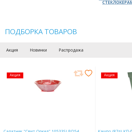
СТЕКЛОКЕРА
ПОДБОРКА ТОВАРОВ
Акция
Новинки
Распродажа
Акция
Акция
Салатник "Свит Оркид" 10533SLBD54
Кашпо (87л) КП-0