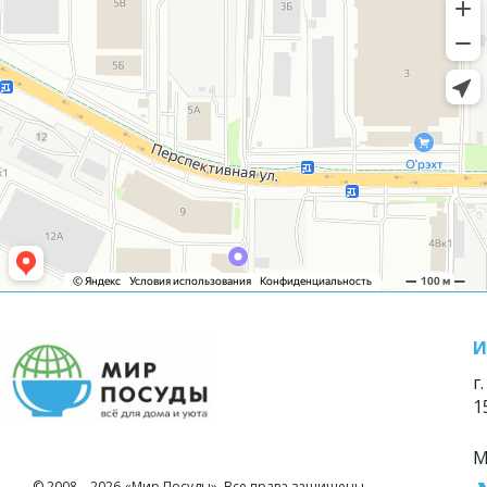
И
г
1
М
© 2008—2026 «Мир Посуды». Все права защищены.