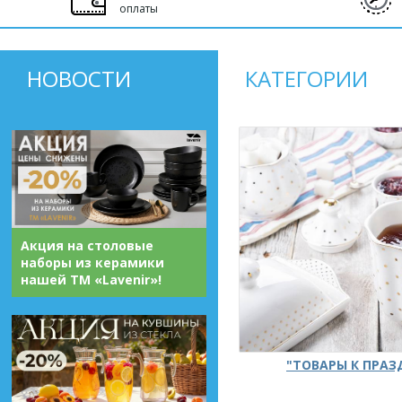
оплаты
НОВОСТИ
КАТЕГОРИИ
Акция на столовые
наборы из керамики
нашей ТМ «Lavenir»!
"ТОВАРЫ К ПРА