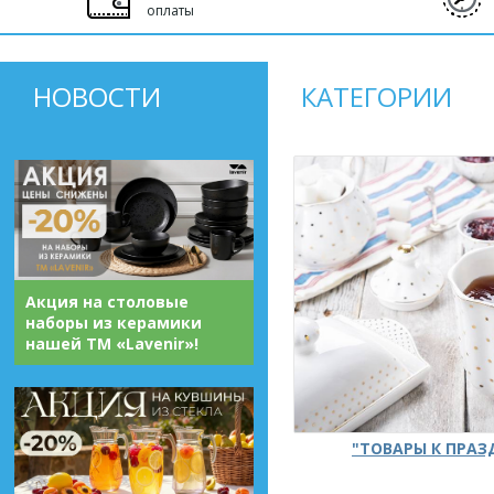
оплаты
НОВОСТИ
КАТЕГОРИИ
Акция на столовые
наборы из керамики
нашей ТМ «Lavenir»!
"ТОВАРЫ К ПРА