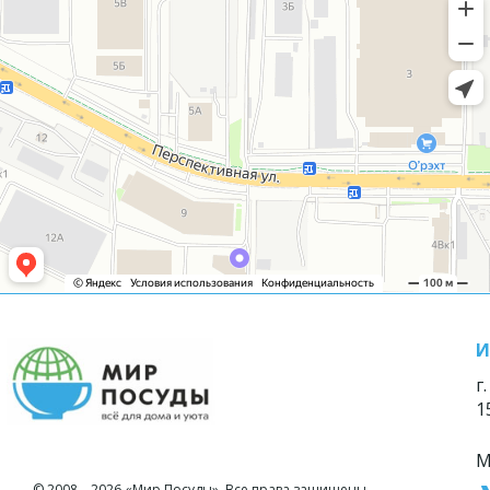
И
г
1
М
© 2008—2026 «Мир Посуды». Все права защищены.