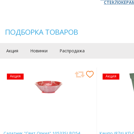
СТЕКЛОКЕРА
ПОДБОРКА ТОВАРОВ
Акция
Новинки
Распродажа
Акция
Акция
Салатник "Свит Оркид" 10533SLBD54
Кашпо (87л) КП-0