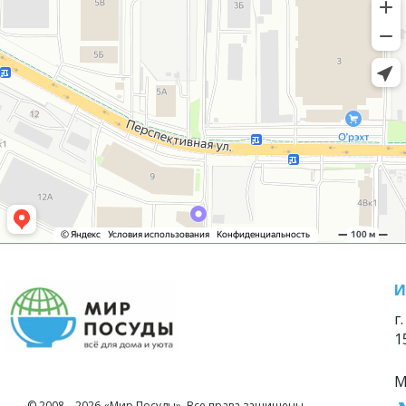
И
г
1
М
© 2008—2026 «Мир Посуды». Все права защищены.