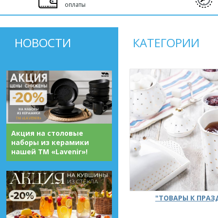
оплаты
НОВОСТИ
КАТЕГОРИИ
Акция на столовые
наборы из керамики
нашей ТМ «Lavenir»!
"ТОВАРЫ К ПРА