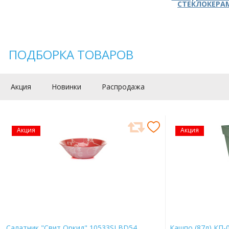
СТЕКЛОКЕРА
ПОДБОРКА ТОВАРОВ
Акция
Новинки
Распродажа
Акция
Акция
Салатник "Свит Оркид" 10533SLBD54
Кашпо (87л) КП-0