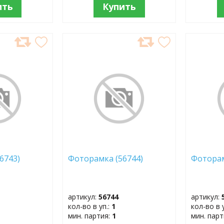
ить
Купить
ДОБАВИТЬ
ДОБ
В
В
ИЗБРАННОЕ
ИЗБР
(56743)
Фоторамка (56744)
Фотора
артикул:
56744
артикул:
кол-во в уп.:
1
кол-во в 
мин. партия:
1
мин. пар