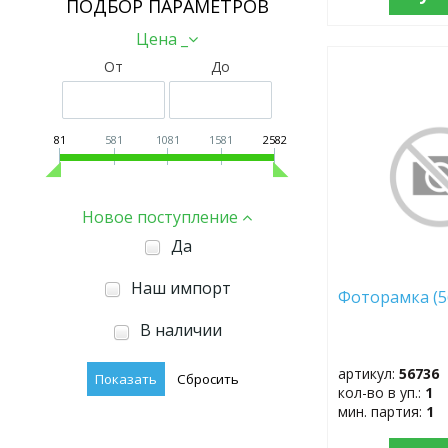
ПОДБОР ПАРАМЕТРОВ
Цена _
От
До
ДОБАВИТЬ
В
ИЗБРАННОЕ
81
581
1081
1581
2582
Новое поступление
Да
Наш импорт
Фоторамка 
В наличии
артикул:
56736
кол-во в уп.:
1
мин. партия:
1