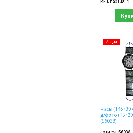
мин. партия:
1
Куп
Акция
ДОБАВИТЬ
В
ИЗБРАННОЕ
Часы (146*39 
д/фото (15*20
(56038)
артикул:
56038