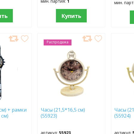
мин. партия:
1
мин. пар
ить
Купить
Распродажа
ДОБАВИТЬ
ДОБ
В
В
ИЗБРАННОЕ
ИЗБР
см) + рамки
Часы (21,5*16,5 см)
Часы (21
 см)
(55923)
(55924)
артикул:
55923
артикул: