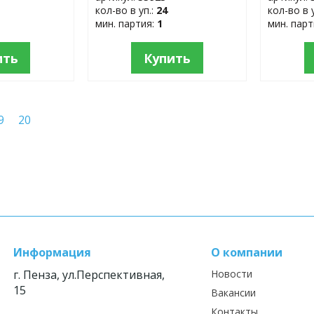
кол-во в уп.:
24
кол-во в 
мин. партия:
1
мин. пар
ить
Купить
9
20
Информация
О компании
г. Пенза, ул.Перспективная,
Новости
15
Вакансии
Контакты