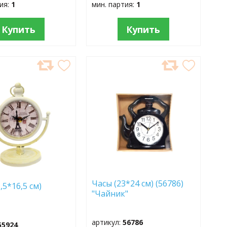
тия:
1
мин. партия:
1
Купить
Купить
АВИТЬ
ДОБАВИТЬ
В
АННОЕ
ИЗБРАННОЕ
Часы (23*24 см) (56786)
,5*16,5 см)
"Чайник"
артикул:
56786
55924