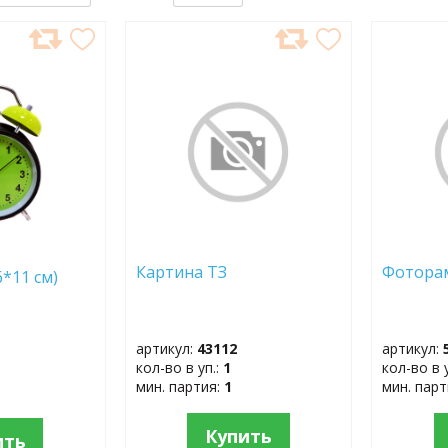
ДОБАВИТЬ
ДОБ
В
В
ИЗБРАННОЕ
ИЗБР
Картина ТЗ
Фотора
*11 см)
артикул:
43112
артикул:
кол-во в уп.:
1
кол-во в 
мин. партия:
1
мин. пар
Купить
ить