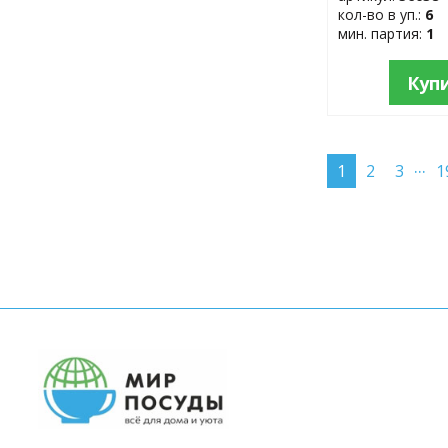
кол-во в уп.:
6
мин. партия:
1
Куп
...
1
2
3
1