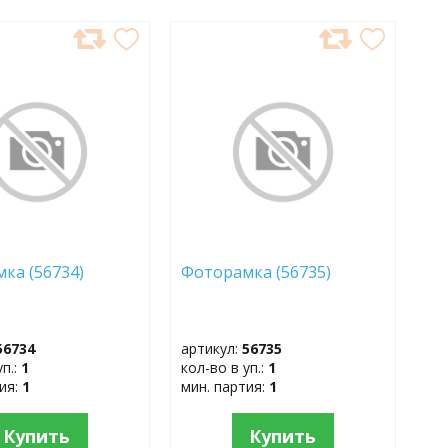
АВИТЬ
ДОБАВИТЬ
В
АННОЕ
ИЗБРАННОЕ
мка (56734)
Фоторамка (56735)
56734
артикул:
56735
уп.:
1
кол-во в уп.:
1
тия:
1
мин. партия:
1
Купить
Купить