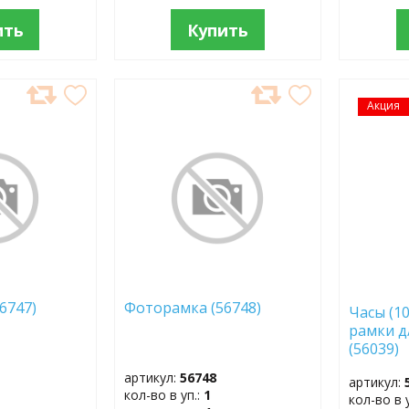
ить
Купить
ДОБАВИТЬ
Акция
ДОБ
В
В
ИЗБРАННОЕ
ИЗБР
(56747)
Фоторамка (56748)
Часы (10
рамки д
(56039)
артикул:
56748
артикул:
кол-во в уп.:
1
кол-во в 