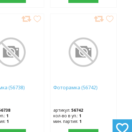
АВИТЬ
ДОБАВИТЬ
В
АННОЕ
ИЗБРАННОЕ
мка (56738)
Фоторамка (56742)
56738
артикул:
56742
уп.:
1
кол-во в уп.:
1
тия:
1
мин. партия:
1