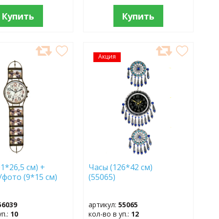
Купить
Купить
АВИТЬ
Акция
ДОБАВИТЬ
В
АННОЕ
ИЗБРАННОЕ
1*26,5 см) +
Часы (126*42 см)
/фото (9*15 см)
(55065)
56039
артикул:
55065
уп.:
10
кол-во в уп.:
12