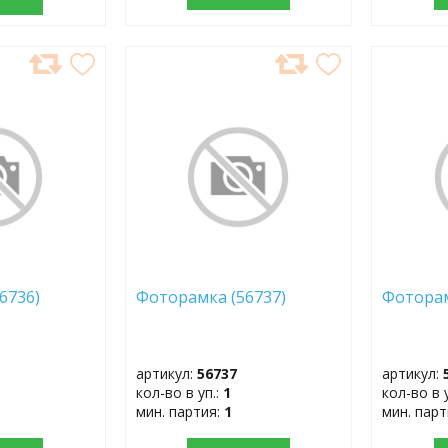
ДОБАВИТЬ
ДОБ
В
В
ИЗБРАННОЕ
ИЗБР
(56736)
Фоторамка (56737)
Фотора
артикул:
56737
артикул:
кол-во в уп.:
1
кол-во в 
мин. партия:
1
мин. пар