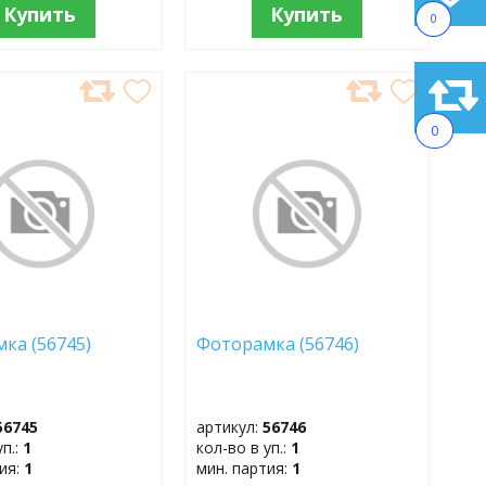
Купить
Купить
0
АВИТЬ
ДОБАВИТЬ
В
0
АННОЕ
ИЗБРАННОЕ
мка (56745)
Фоторамка (56746)
56745
артикул:
56746
уп.:
1
кол-во в уп.:
1
тия:
1
мин. партия:
1