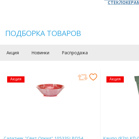
СТЕКЛОКЕРА
ПОДБОРКА ТОВАРОВ
Акция
Новинки
Распродажа
Акция
Акция
Салатник "Свит Оркид" 10533SLBD54
Кашпо (87л) КП-0