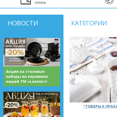
оплаты
НОВОСТИ
КАТЕГОРИИ
Акция на столовые
наборы из керамики
нашей ТМ «Lavenir»!
"ТОВАРЫ К ПРА