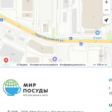
И
г
1
М
© 2008—2026 «Мир Посуды». Все права защищены.