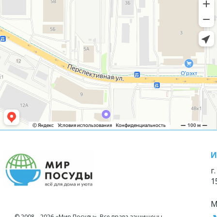
И
г
1
М
© 2008—2026 «Мир Посуды». Все права защищены.