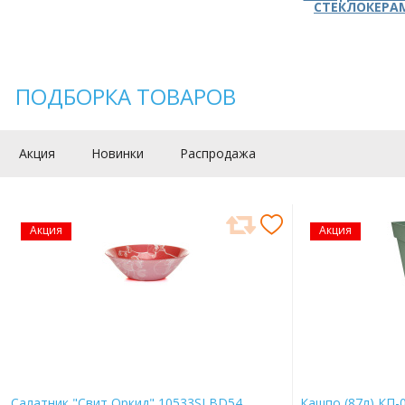
СТЕКЛОКЕРА
ПОДБОРКА ТОВАРОВ
Акция
Новинки
Распродажа
Акция
Акция
Салатник "Свит Оркид" 10533SLBD54
Кашпо (87л) КП-0