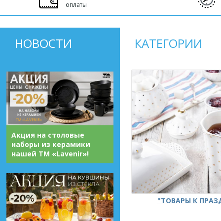
оплаты
НОВОСТИ
КАТЕГОРИИ
Акция на столовые
наборы из керамики
нашей ТМ «Lavenir»!
"ТОВАРЫ К ПРА