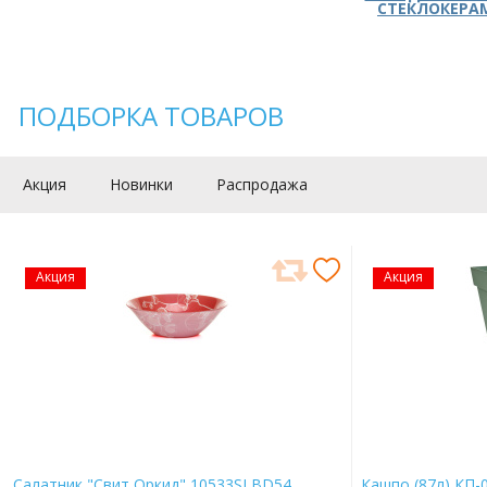
СТЕКЛОКЕРА
ПОДБОРКА ТОВАРОВ
Акция
Новинки
Распродажа
Акция
Акция
Салатник "Свит Оркид" 10533SLBD54
Кашпо (87л) КП-0