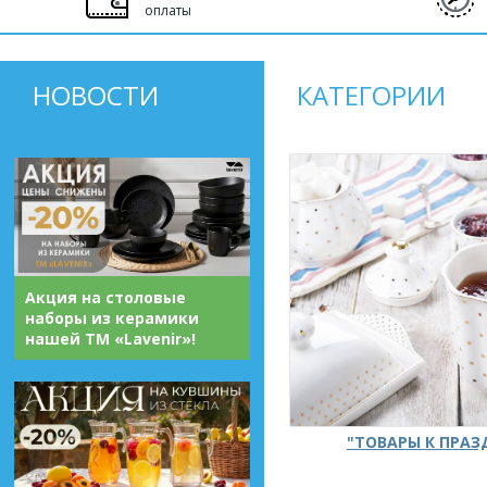
оплаты
НОВОСТИ
КАТЕГОРИИ
Акция на столовые
наборы из керамики
нашей ТМ «Lavenir»!
"ТОВАРЫ К ПРА