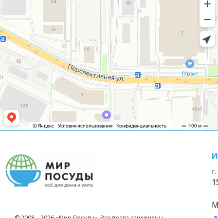
И
г
1
М
© 2008—2026 «Мир Посуды». Все права защищены.