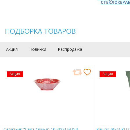
СТЕКЛОКЕРА
ПОДБОРКА ТОВАРОВ
Акция
Новинки
Распродажа
Акция
Акция
Салатник "Свит Оркид" 10533SLBD54
Кашпо (87л) КП-0