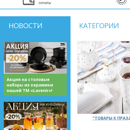
оплаты
НОВОСТИ
КАТЕГОРИИ
Акция на столовые
наборы из керамики
нашей ТМ «Lavenir»!
"ТОВАРЫ К ПРА