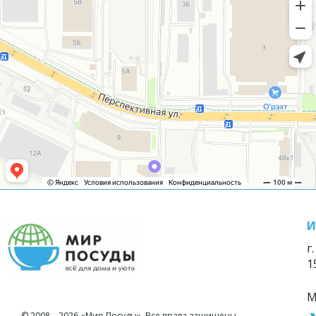
И
г
1
М
© 2008—2026 «Мир Посуды». Все права защищены.