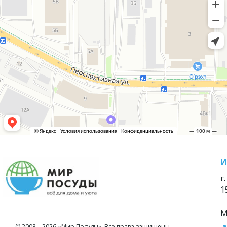
И
г
1
М
© 2008—2026 «Мир Посуды». Все права защищены.