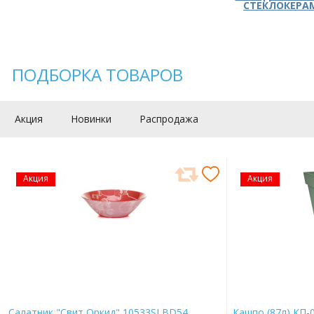
СТЕКЛОКЕРА
ПОДБОРКА ТОВАРОВ
Акция
Новинки
Распродажа
Акция
Акция
Салатник "Свит Оркид" 10533SLBD54
Кашпо (87л) КП-0