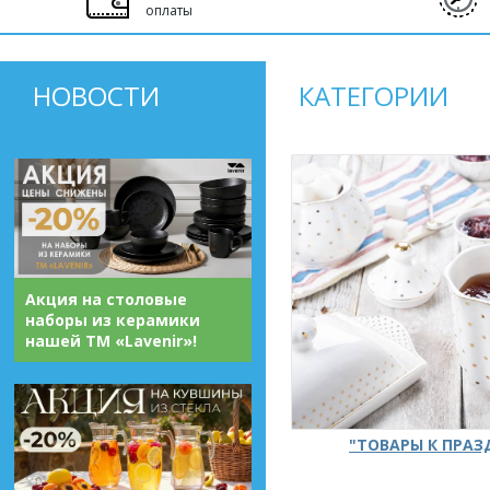
оплаты
НОВОСТИ
КАТЕГОРИИ
Акция на столовые
наборы из керамики
нашей ТМ «Lavenir»!
"ТОВАРЫ К ПРА