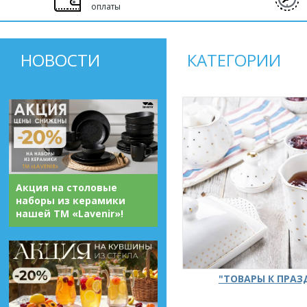
оплаты
НОВОСТИ
КАТЕГОРИИ
Акция на столовые
наборы из керамики
нашей ТМ «Lavenir»!
"ТОВАРЫ К ПРА