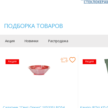
СТЕКЛОКЕРА
ПОДБОРКА ТОВАРОВ
Акция
Новинки
Распродажа
Акция
Акция
Салатник "Свит Оркид" 10533SLBD54
Кашпо (87л) КП-0