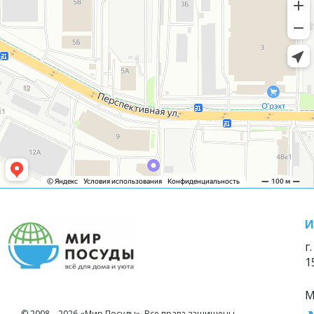
И
г
1
М
© 2008—2026 «Мир Посуды». Все права защищены.