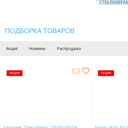
СТЕКЛОКЕРА
ПОДБОРКА ТОВАРОВ
Акция
Новинки
Распродажа
Акция
Акция
Салатник "Свит Оркид" 10533SLBD54
Кашпо (87л) КП-0