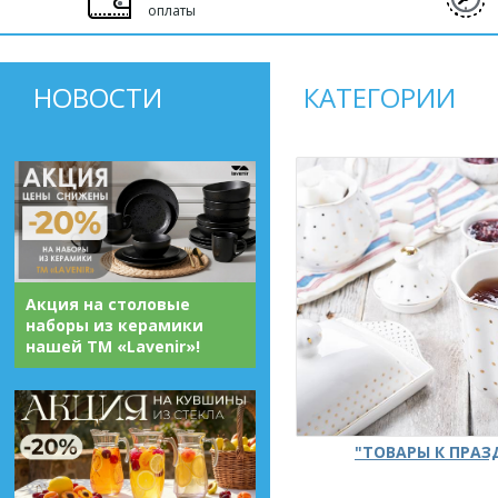
оплаты
НОВОСТИ
КАТЕГОРИИ
Акция на столовые
наборы из керамики
нашей ТМ «Lavenir»!
"ТОВАРЫ К ПРА