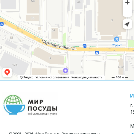
И
г
1
М
© 2008—2026 «Мир Посуды». Все права защищены.