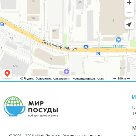
И
г
1
М
© 2008—2026 «Мир Посуды». Все права защищены.