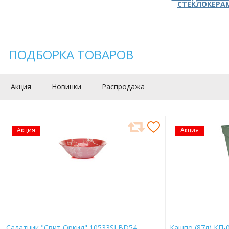
СТЕКЛОКЕРА
ПОДБОРКА ТОВАРОВ
Акция
Новинки
Распродажа
Акция
Акция
Салатник "Свит Оркид" 10533SLBD54
Кашпо (87л) КП-0