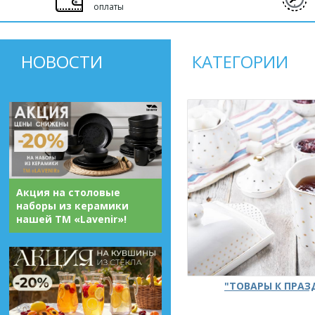
оплаты
НОВОСТИ
КАТЕГОРИИ
Акция на столовые
наборы из керамики
нашей ТМ «Lavenir»!
"ТОВАРЫ К ПРА