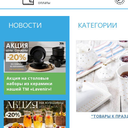
оплаты
НОВОСТИ
КАТЕГОРИИ
Акция на столовые
наборы из керамики
нашей ТМ «Lavenir»!
"ТОВАРЫ К ПРА