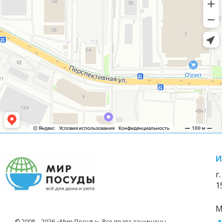
И
г
1
М
© 2008—2026 «Мир Посуды». Все права защищены.