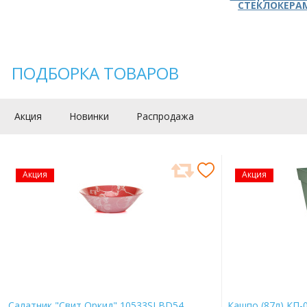
СТЕКЛОКЕРА
ПОДБОРКА ТОВАРОВ
Акция
Новинки
Распродажа
Акция
Акция
Салатник "Свит Оркид" 10533SLBD54
Кашпо (87л) КП-0