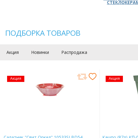
СТЕКЛОКЕРА
ПОДБОРКА ТОВАРОВ
Акция
Новинки
Распродажа
Акция
Акция
Салатник "Свит Оркид" 10533SLBD54
Кашпо (87л) КП-0