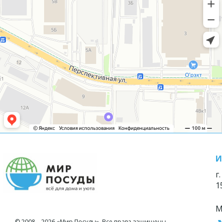
И
г
1
М
© 2008—2026 «Мир Посуды». Все права защищены.