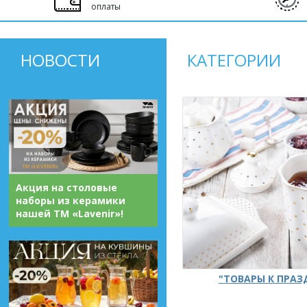
оплаты
НОВОСТИ
КАТЕГОРИИ
Акция на столовые
наборы из керамики
нашей ТМ «Lavenir»!
"ТОВАРЫ К ПРА