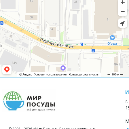
И
г
1
М
© 2008—2026 «Мир Посуды». Все права защищены.