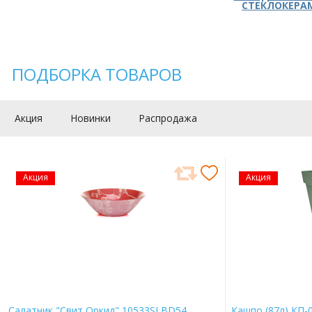
СТЕКЛОКЕРА
ПОДБОРКА ТОВАРОВ
Акция
Новинки
Распродажа
Акция
Акция
Салатник "Свит Оркид" 10533SLBD54
Кашпо (87л) КП-0