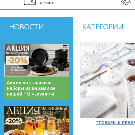
оплаты
НОВОСТИ
КАТЕГОРИИ
Акция на столовые
наборы из керамики
нашей ТМ «Lavenir»!
"ТОВАРЫ К ПРА