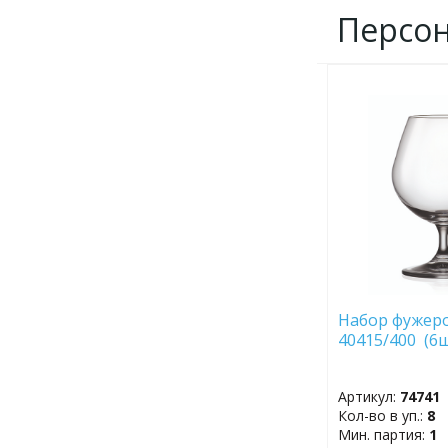
Персо
ДОБАВИТЬ
В
ИЗБРАННОЕ
Набор фужеро
40415/400 (6ш
Артикул:
74741
Кол-во в уп.:
8
Мин. партия:
1