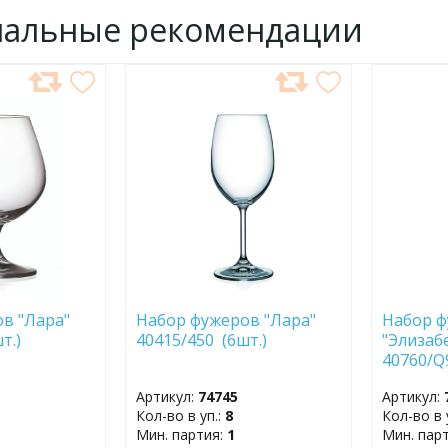
нальные рекомендации
ДОБАВИТЬ
ДОБ
В
В
ИЗБРАННОЕ
ИЗБР
в "Лара"
Набор фужеров "Лара"
Набор 
т.)
40415/450 (6шт.)
"Элизаб
40760/Q
Артикул:
74745
Артикул:
Кол-во в уп.:
8
Кол-во в 
Мин. партия:
1
Мин. пар