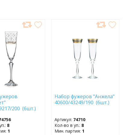
АВИТЬ
ДОБАВИТЬ
В
АННОЕ
ИЗБРАННОЕ
фужеров
Набор фужеров "Анжела"
ет"
40600/43249/190 (6шт.)
9217/200 (6шт.)
74756
Артикул:
74710
уп.:
8
Кол-во в уп.:
8
тия:
1
Мин. партия:
1