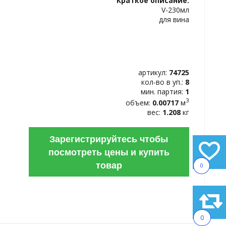
Краткое описание:
ИЗБРАННОЕ
V-230мл
для вина
артикул:
74725
кол-во в уп.:
8
мин. партия:
1
3
объем:
0.00717
м
вес:
1.208
кг
Зарегистрируйтесь чтобы
посмотреть цены и купить
товар
0
0