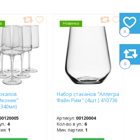
а
АВИТЬ
Новинка
ДОБАВИТЬ
В
0
АННОЕ
ИЗБРАННОЕ
0
окалов
Набор стаканов "Аллегра
Айконик"
Файн Рим " (4шт.) 410736
(340мл)
00120005
Артикул:
00120004
уп.:
4
Кол-во в уп.:
6
тия:
1
Мин. партия:
1