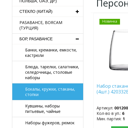
Персо
ПОЛЬША, ОАЭ, ДР.)
СТЕКЛО (КИТАЙ)
Новинка
ДОБАВИТЬ
PASABAHCE, BORCAM
В
(ТУРЦИЯ)
ИЗБРАННОЕ
БОР, PASABAHCE
Банки, креманки, емкости,
кастрюли
Блюда, тарелки, салатники,
селедочницы, столовые
наборы
Набор стакан
Бокалы, кружки, стаканы,
(4шт.) 42033
стопки
Кувшины, наборы
Артикул:
00120
питьевые, чайные
Кол-во в уп.:
6
Мин. партия:
1
Наборы фужеров, рюмок