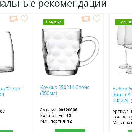
нальные рекомендации
Новинка
ДОБАВИТЬ
Новинк
ДОБ
В
В
ИЗБРАННОЕ
ИЗБР
Кружка 550214 Спейс
ов "Пино"
Набор б
(350мл)
2B4
(6шт.)"
440229 
Артикул:
00120006
007
Артикул:
Кол-во в уп.:
12
Кол-во в 
Мин. партия:
12
Мин. пар