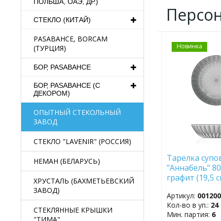
ПОЛЬША, ОАЭ, ДР.)
Персо
СТЕКЛО (КИТАЙ)
PASABAHCE, BORCAM
Новинка
ДОБАВИТЬ
(ТУРЦИЯ)
В
ИЗБРАННОЕ
БОР, PASABAHCE
БОР, PASABAHCE (С
ДЕКОРОМ)
ОПЫТНЫЙ СТЕКОЛЬНЫЙ
ЗАВОД
СТЕКЛО "LAVENIR" (РОССИЯ)
Тарелка супо
НЕМАН (БЕЛАРУСЬ)
"Аннабель" 8
графит (19,5 с
ХРУСТАЛЬ (БАХМЕТЬЕВСКИЙ
ЗАВОД)
Артикул:
00120
Кол-во в уп.:
24
СТЕКЛЯННЫЕ КРЫШКИ
Мин. партия:
6
"ТИМА"