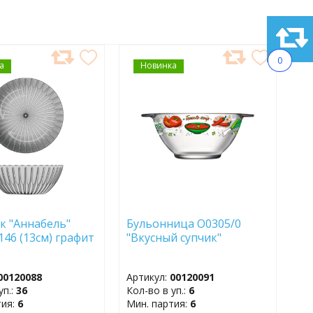
0
а
АВИТЬ
Новинка
ДОБАВИТЬ
В
АННОЕ
ИЗБРАННОЕ
к "Аннабель"
Бульонница O0305/0
146 (13см) графит
"Вкусный супчик"
00120088
Артикул:
00120091
уп.:
36
Кол-во в уп.:
6
тия:
6
Мин. партия:
6