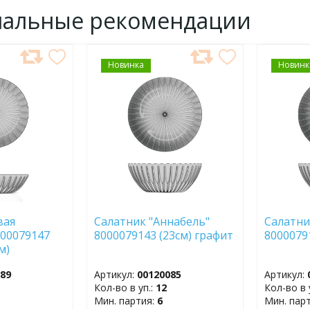
нальные рекомендации
Новинка
ДОБАВИТЬ
Новинк
ДОБ
В
В
ИЗБРАННОЕ
ИЗБР
вая
Салатник "Аннабель"
Салатни
000079147
8000079143 (23см) графит
8000079
м)
089
Артикул:
00120085
Артикул:
Кол-во в уп.:
12
Кол-во в 
Мин. партия:
6
Мин. пар