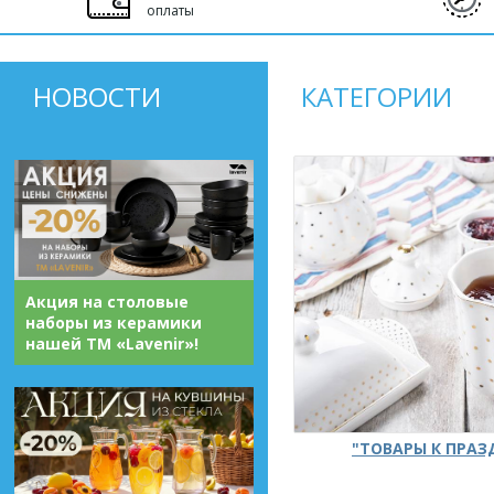
оплаты
НОВОСТИ
КАТЕГОРИИ
Акция на столовые
наборы из керамики
нашей ТМ «Lavenir»!
"ТОВАРЫ К ПРА