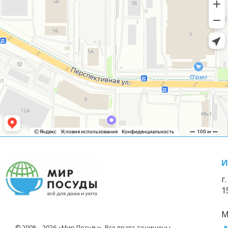
И
г
1
М
© 2008—2026 «Мир Посуды». Все права защищены.