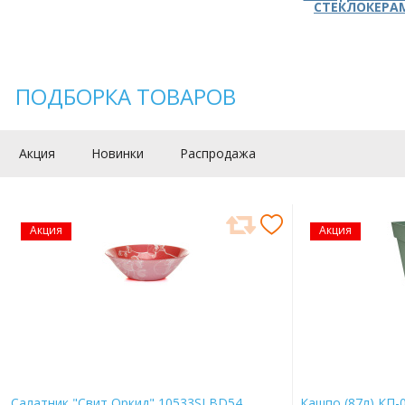
СТЕКЛОКЕРА
ПОДБОРКА ТОВАРОВ
Акция
Новинки
Распродажа
Акция
Акция
Салатник "Свит Оркид" 10533SLBD54
Кашпо (87л) КП-0