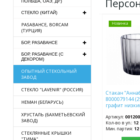
Персо
ПОЛЬША, ОАЭ, ДР.)
СТЕКЛО (КИТАЙ)
Новинка
ДОБАВИТЬ
PASABAHCE, BORCAM
В
(ТУРЦИЯ)
ИЗБРАННОЕ
БОР, PASABAHCE
БОР, PASABAHCE (С
ДЕКОРОМ)
ОПЫТНЫЙ СТЕКОЛЬНЫЙ
ЗАВОД
СТЕКЛО "LAVENIR" (РОССИЯ)
Стакан "Анна
8000079144 (2
НЕМАН (БЕЛАРУСЬ)
графит низки
ХРУСТАЛЬ (БАХМЕТЬЕВСКИЙ
Артикул:
00120
ЗАВОД)
Кол-во в уп.:
12
Мин. партия:
12
СТЕКЛЯННЫЕ КРЫШКИ
"ТИМА"