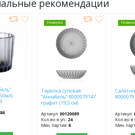
нальные рекомендации
Новинка
ДОБАВИТЬ
Новинк
ДОБ
В
В
ИЗБРАННОЕ
ИЗБР
бель"
Тарелка суповая
Салатни
50мл)
"Аннабель" 8000079147
8000079
й
графит (19,5 см)
086
Артикул:
00120089
Артикул:
Кол-во в уп.:
24
Кол-во в 
Мин. партия:
6
Мин. пар