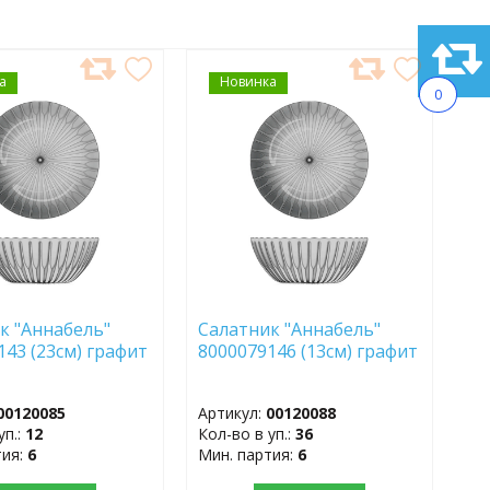
а
АВИТЬ
Новинка
ДОБАВИТЬ
0
В
АННОЕ
ИЗБРАННОЕ
к "Аннабель"
Салатник "Аннабель"
143 (23см) графит
8000079146 (13см) графит
00120085
Артикул:
00120088
уп.:
12
Кол-во в уп.:
36
тия:
6
Мин. партия:
6