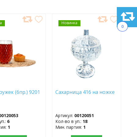
а
АВИТЬ
Новинка
ДОБАВИТЬ
0
В
АННОЕ
ИЗБРАННОЕ
ружек (6пр.) 9201
Сахарница 416 на ножке
ь
00120053
Артикул:
00120051
уп.:
6
Кол-во в уп.:
18
тия:
1
Мин. партия:
1