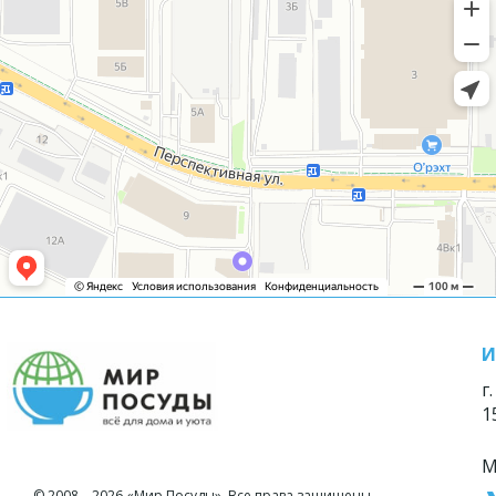
И
г
1
М
© 2008—2026 «Мир Посуды». Все права защищены.