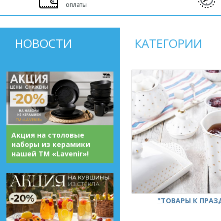
оплаты
НОВОСТИ
КАТЕГОРИИ
Акция на столовые
наборы из керамики
нашей ТМ «Lavenir»!
"ТОВАРЫ К ПРА