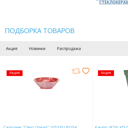
СТЕКЛОКЕРА
ПОДБОРКА ТОВАРОВ
Акция
Новинки
Распродажа
Акция
Акция
Салатник "Свит Оркид" 10533SLBD54
Кашпо (87л) КП-0