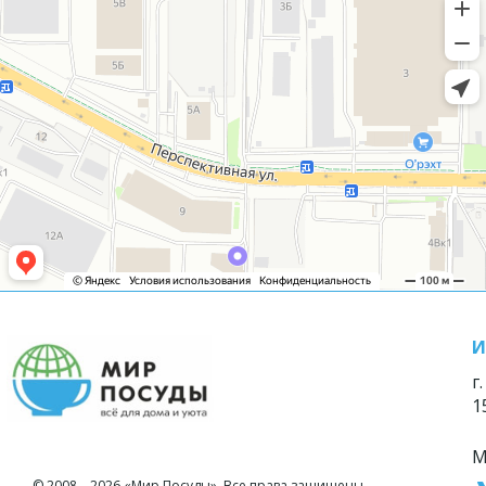
И
г
1
М
© 2008—2026 «Мир Посуды». Все права защищены.