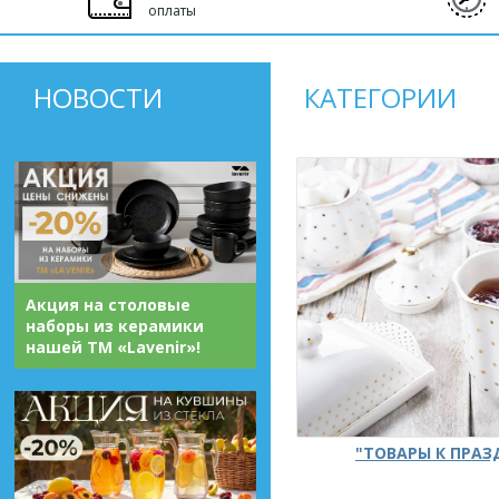
оплаты
НОВОСТИ
КАТЕГОРИИ
Акция на столовые
наборы из керамики
нашей ТМ «Lavenir»!
"ТОВАРЫ К ПРА