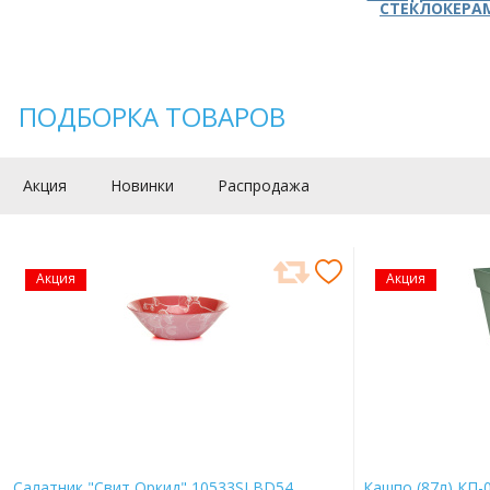
СТЕКЛОКЕРА
ПОДБОРКА ТОВАРОВ
Акция
Новинки
Распродажа
Акция
Акция
Салатник "Свит Оркид" 10533SLBD54
Кашпо (87л) КП-0