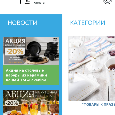
оплаты
НОВОСТИ
КАТЕГОРИИ
Акция на столовые
наборы из керамики
нашей ТМ «Lavenir»!
"ТОВАРЫ К ПРА