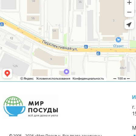
И
г
1
М
© 2008—2026 «Мир Посуды». Все права защищены.