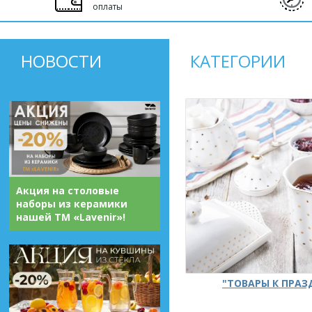
оплаты
НОВОСТИ
КАТЕГОРИИ
Акция на столовые
наборы из керамики
нашей ТМ «Lavenir»!
"ТОВАРЫ К ПРА