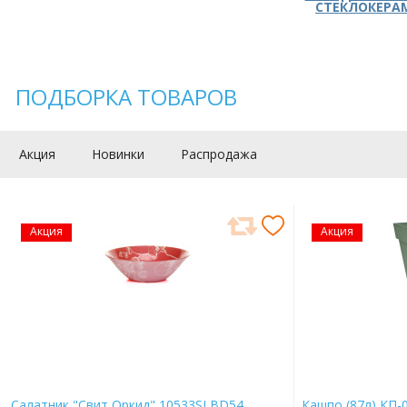
СТЕКЛОКЕРА
ПОДБОРКА ТОВАРОВ
Акция
Новинки
Распродажа
Акция
Акция
Салатник "Свит Оркид" 10533SLBD54
Кашпо (87л) КП-0