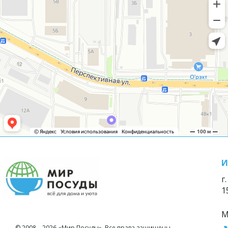
И
г
1
М
© 2008—2026 «Мир Посуды». Все права защищены.