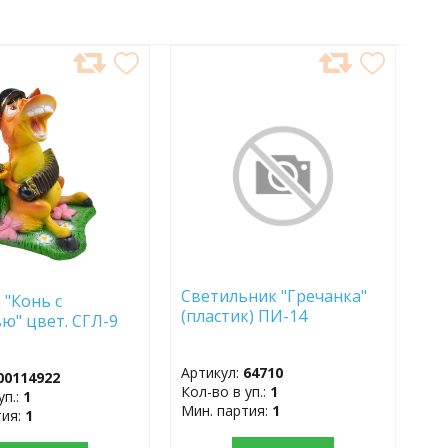
АВИТЬ
ДОБАВИТЬ
В
АННОЕ
ИЗБРАННОЕ
Светильник "Гречанка"
 "Конь с
(пластик) ПИ-14
ю" цвет. СГЛ-9
Артикул:
64710
00114922
Кол-во в уп.:
1
уп.:
1
Мин. партия:
1
тия:
1