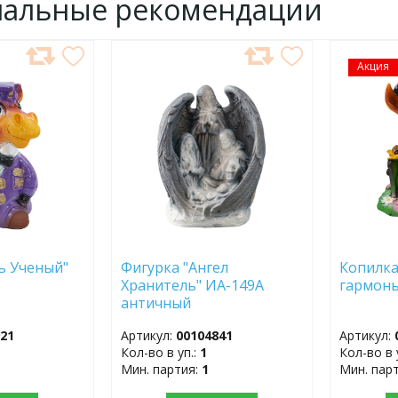
нальные рекомендации
ДОБАВИТЬ
Акция
ДОБ
В
В
ИЗБРАННОЕ
ИЗБР
ь Ученый"
Фигурка "Ангел
Копилка
Хранитель" ИА-149А
гармонь
античный
921
Артикул:
00104841
Артикул:
Кол-во в уп.:
1
Кол-во в 
Мин. партия:
1
Мин. пар