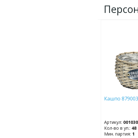
Персо
ДОБАВИТЬ
В
ИЗБРАННОЕ
Кашпо 879003
Артикул:
00103
Кол-во в уп.:
48
Мин. партия:
1