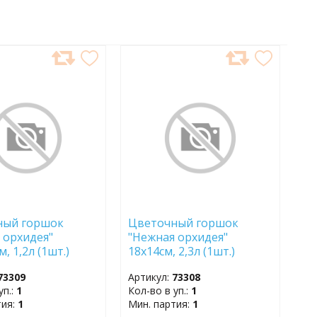
АВИТЬ
ДОБАВИТЬ
В
АННОЕ
ИЗБРАННОЕ
ный горшок
Цветочный горшок
 орхидея"
"Нежная орхидея"
м, 1,2л (1шт.)
18х14см, 2,3л (1шт.)
 ТЗ
1770959 ТЗ
73309
Артикул:
73308
уп.:
1
Кол-во в уп.:
1
тия:
1
Мин. партия:
1