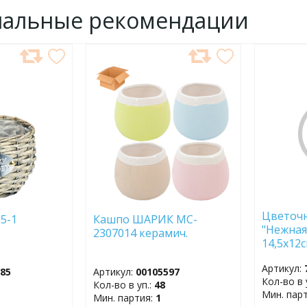
нальные рекомендации
ДОБАВИТЬ
ДОБ
В
В
ИЗБРАННОЕ
ИЗБР
Цветоч
5-1
Кашпо ШАРИК MC-
"Нежная
2307014 керамич.
14,5х12с
1770959
Артикул:
085
Артикул:
00105597
Кол-во в 
Кол-во в уп.:
48
Мин. пар
Мин. партия:
1