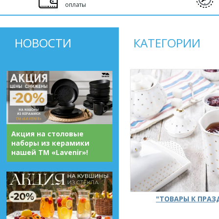
оплаты
НОВОСТИ
КАТЕГОРИИ
Акция на столовые
наборы из керамики
нашей ТМ «Lavenir»!
"ТОВАРЫ К ПРА