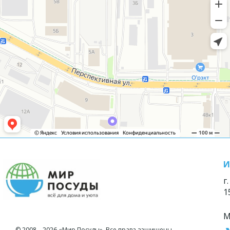
И
г
1
М
© 2008—2026 «Мир Посуды». Все права защищены.