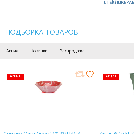
СТЕКЛОКЕРА
ПОДБОРКА ТОВАРОВ
Акция
Новинки
Распродажа
Акция
Акция
Салатник "Свит Оркид" 10533SLBD54
Кашпо (87л) КП-0