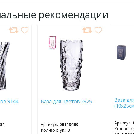
нальные рекомендации
ДОБАВИТЬ
ДОБ
В
В
ИЗБРАННОЕ
ИЗБР
Ваза дл
тов 9144
Ваза для цветов 3925
(10х25см
Артикул:
481
Артикул:
00119480
Кол-во в 
Кол-во в уп.:
8