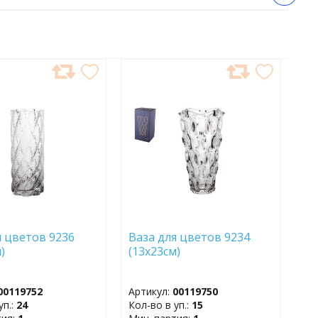
АВИТЬ
ДОБАВИТЬ
В
АННОЕ
ИЗБРАННОЕ
я цветов 9236
Ваза для цветов 9234
)
(13х23см)
00119752
Артикул:
00119750
уп.:
24
Кол-во в уп.:
15