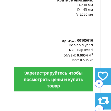
Краткое описание:
ИЗБРАННОЕ
Н-230 мм
D-145 мм
V-2030 мл
артикул:
00105616
кол-во в уп.:
9
мин. партия:
1
3
объем:
0.0054
м
вес:
0.535
кг
Зарегистрируйтесь чтобы
посмотреть цены и купить
0
товар
0