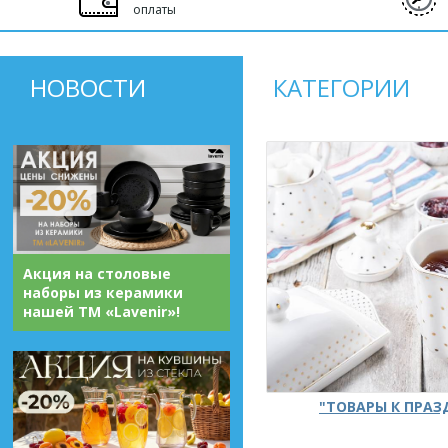
оплаты
НОВОСТИ
КАТЕГОРИИ
Акция на столовые
наборы из керамики
нашей ТМ «Lavenir»!
"ТОВАРЫ К ПРА