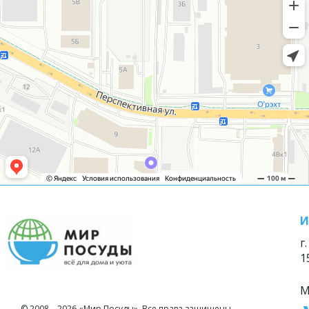
И
г
1
М
© 2008—2026 «Мир Посуды». Все права защищены.