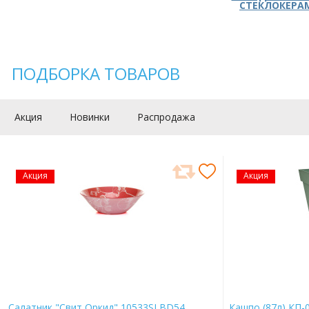
СТЕКЛОКЕРА
ПОДБОРКА ТОВАРОВ
Акция
Новинки
Распродажа
Акция
Акция
Салатник "Свит Оркид" 10533SLBD54
Кашпо (87л) КП-0