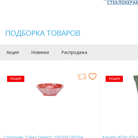
СТЕКЛОКЕРА
ПОДБОРКА ТОВАРОВ
Акция
Новинки
Распродажа
Акция
Акция
Салатник "Свит Оркид" 10533SLBD54
Кашпо (87л) КП-0