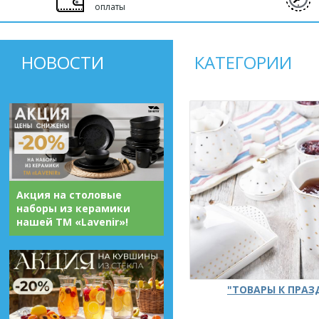
оплаты
НОВОСТИ
КАТЕГОРИИ
Акция на столовые
наборы из керамики
нашей ТМ «Lavenir»!
"ТОВАРЫ К ПРА