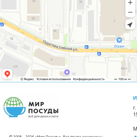
И
г
1
М
© 2008—2026 «Мир Посуды». Все права защищены.