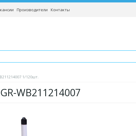
кансии
Производители
Контакты
B211214007 1/120шт.
 GR-WB211214007