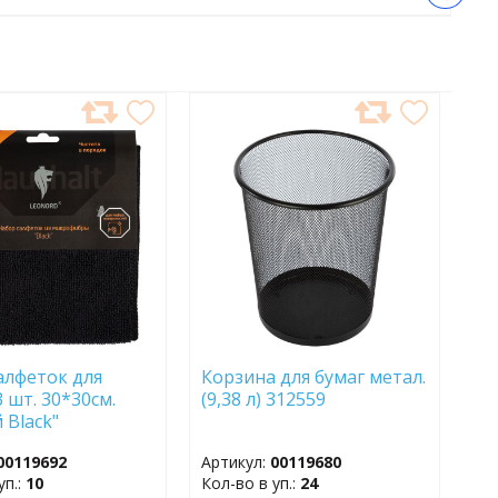
АВИТЬ
ДОБАВИТЬ
В
АННОЕ
ИЗБРАННОЕ
алфеток для
Корзина для бумаг метал.
 шт. 30*30см.
(9,38 л) 312559
 Black"
бра 106796
00119692
Артикул:
00119680
уп.:
10
Кол-во в уп.:
24