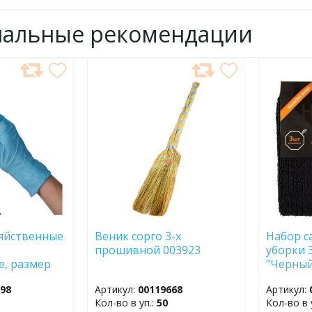
нальные рекомендации
ДОБАВИТЬ
ДОБ
В
В
ИЗБРАННОЕ
ИЗБР
яйственные
Веник сорго 3-х
Набор с
прошивной 003923
уборки 3
, размер
"Черный
боксе 111190
микрофи
698
Артикул:
00119668
Артикул:
Кол-во в уп.:
50
Кол-во в 