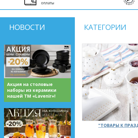
оплаты
НОВОСТИ
КАТЕГОРИИ
Акция на столовые
наборы из керамики
нашей ТМ «Lavenir»!
"ТОВАРЫ К ПРА