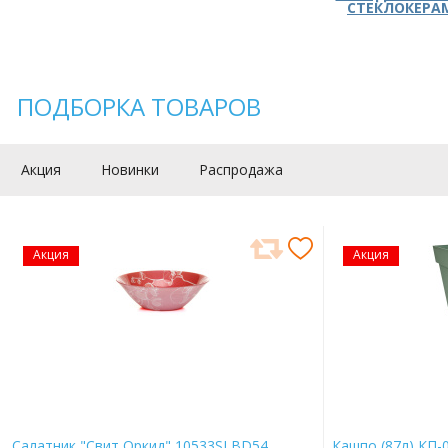
СТЕКЛОКЕРА
ПОДБОРКА ТОВАРОВ
Акция
Новинки
Распродажа
Акция
Акция
Салатник "Свит Оркид" 10533SLBD54
Кашпо (87л) КП-0