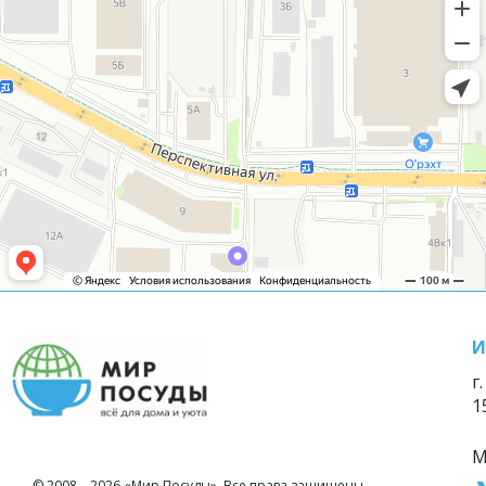
И
г
1
М
© 2008—2026 «Мир Посуды». Все права защищены.