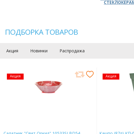
СТЕКЛОКЕРА
ПОДБОРКА ТОВАРОВ
Акция
Новинки
Распродажа
Акция
Акция
Салатник "Свит Оркид" 10533SLBD54
Кашпо (87л) КП-0