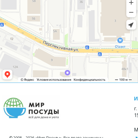
И
г
1
М
© 2008—2026 «Мир Посуды». Все права защищены.