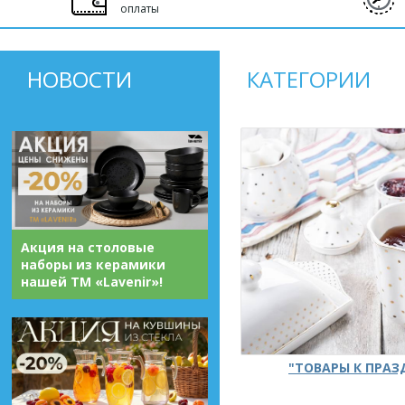
оплаты
НОВОСТИ
КАТЕГОРИИ
Акция на столовые
наборы из керамики
нашей ТМ «Lavenir»!
"ТОВАРЫ К ПРА