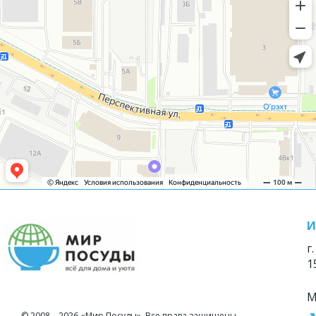
И
г
1
М
© 2008—2026 «Мир Посуды». Все права защищены.