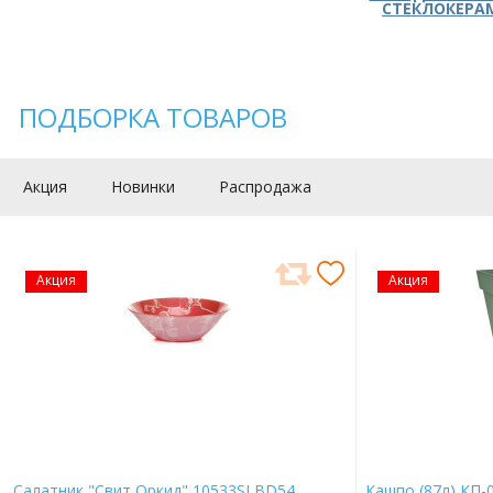
СТЕКЛОКЕРА
ПОДБОРКА ТОВАРОВ
Акция
Новинки
Распродажа
Акция
Акция
Салатник "Свит Оркид" 10533SLBD54
Кашпо (87л) КП-0