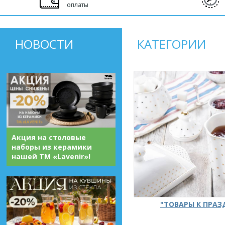
оплаты
НОВОСТИ
КАТЕГОРИИ
Акция на столовые
наборы из керамики
нашей ТМ «Lavenir»!
"ТОВАРЫ К ПРА