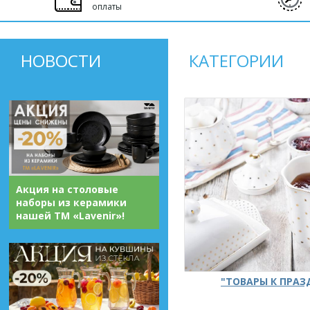
оплаты
НОВОСТИ
КАТЕГОРИИ
Акция на столовые
наборы из керамики
нашей ТМ «Lavenir»!
"ТОВАРЫ К ПРА