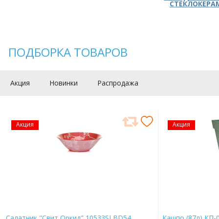
СТЕКЛОКЕРА
ПОДБОРКА ТОВАРОВ
Акция
Новинки
Распродажа
Акция
Акция
Салатник "Свит Оркид" 10533SLBD54
Кашпо (87л) КП-0