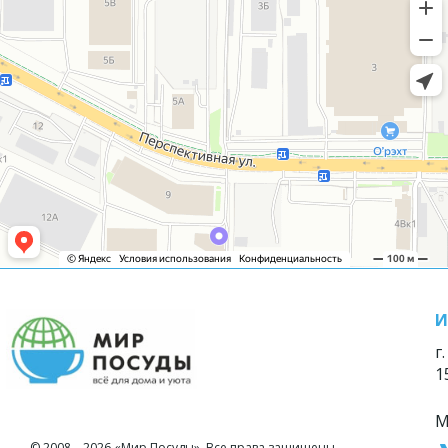
И
г
1
М
© 2008—2026 «Мир Посуды». Все права защищены.