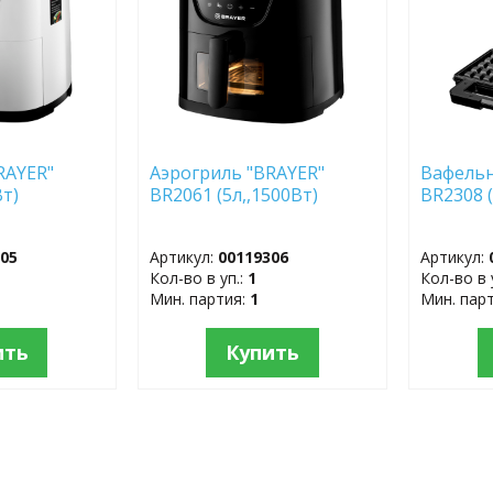
RAYER"
Аэрогриль "BRAYER"
Вафельн
Вт)
BR2061 (5л,,1500Вт)
BR2308 
305
Артикул:
00119306
Артикул:
Кол-во в уп.:
1
Кол-во в 
Мин. партия:
1
Мин. пар
ить
Купить