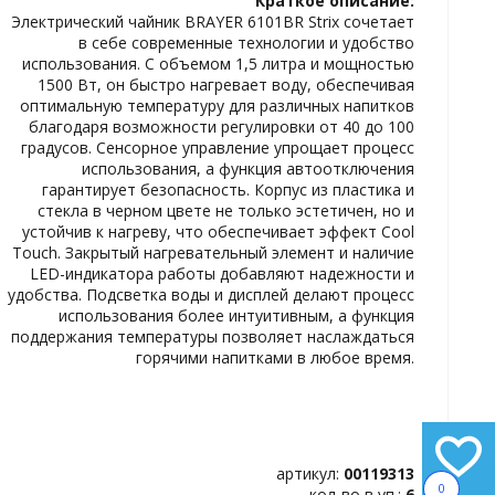
Краткое описание:
ИЗБРАННОЕ
Электрический чайник BRAYER 6101BR Strix сочетает
в себе современные технологии и удобство
использования. С объемом 1,5 литра и мощностью
1500 Вт, он быстро нагревает воду, обеспечивая
оптимальную температуру для различных напитков
благодаря возможности регулировки от 40 до 100
градусов. Сенсорное управление упрощает процесс
использования, а функция автоотключения
гарантирует безопасность. Корпус из пластика и
стекла в черном цвете не только эстетичен, но и
устойчив к нагреву, что обеспечивает эффект Cool
Touch. Закрытый нагревательный элемент и наличие
LED-индикатора работы добавляют надежности и
удобства. Подсветка воды и дисплей делают процесс
использования более интуитивным, а функция
поддержания температуры позволяет наслаждаться
горячими напитками в любое время.
артикул:
00119313
0
кол-во в уп.:
6