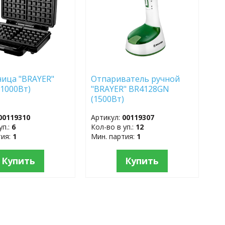
ица "BRAYER"
Отпариватель ручной
(1000Вт)
"BRAYER" BR4128GN
(1500Вт)
00119310
Артикул:
00119307
уп.:
6
Кол-во в уп.:
12
тия:
1
Мин. партия:
1
Купить
Купить