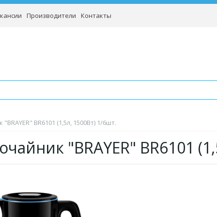
кансии
Производители
Контакты
"BRAYER" BR6101 (1,5л, 1500Вт) 1/6шт.
очайник "BRAYER" BR6101 (1,