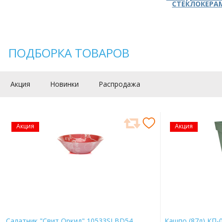
СТЕКЛОКЕРА
ПОДБОРКА ТОВАРОВ
Акция
Новинки
Распродажа
Акция
Акция
Салатник "Свит Оркид" 10533SLBD54
Кашпо (87л) КП-0