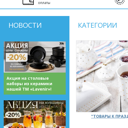
оплаты
НОВОСТИ
КАТЕГОРИИ
Акция на столовые
наборы из керамики
нашей ТМ «Lavenir»!
"ТОВАРЫ К ПРА