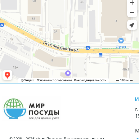
И
г
1
М
© 2008—2026 «Мир Посуды». Все права защищены.