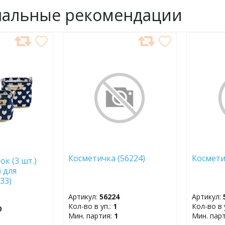
нальные рекомендации
ДОБАВИТЬ
ДОБ
В
В
ИЗБРАННОЕ
ИЗБР
Косметичка (56224)
Космет
к (3 шт.)
) для
33)
Артикул:
56224
Артикул:
Кол-во в уп.:
1
Кол-во в 
0
Мин. партия:
1
Мин. пар