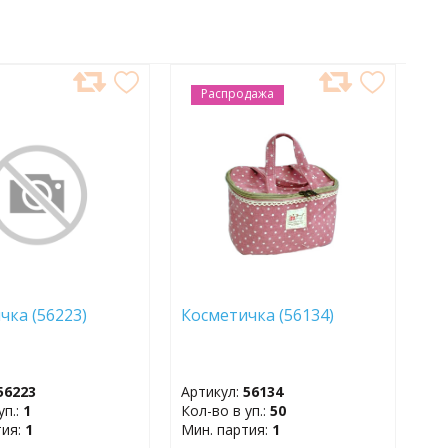
АВИТЬ
Распродажа
ДОБАВИТЬ
В
АННОЕ
ИЗБРАННОЕ
ичка (56223)
Косметичка (56134)
56223
Артикул:
56134
уп.:
1
Кол-во в уп.:
50
тия:
1
Мин. партия:
1