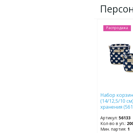
Персо
Распродажа
ДОБАВИТЬ
В
ИЗБРАННОЕ
Набор корзино
(14/12,5/10 см
хранения (561
Артикул:
56133
Кол-во в уп.:
20
Мин. партия:
1