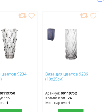
АВИТЬ
ДОБАВИТЬ
В
АННОЕ
ИЗБРАННОЕ
я цветов 9234
Ваза для цветов 9236
)
(10х25см)
00119750
Артикул:
00119752
уп.:
15
Кол-во в уп.:
24
тия:
1
Мин. партия:
1