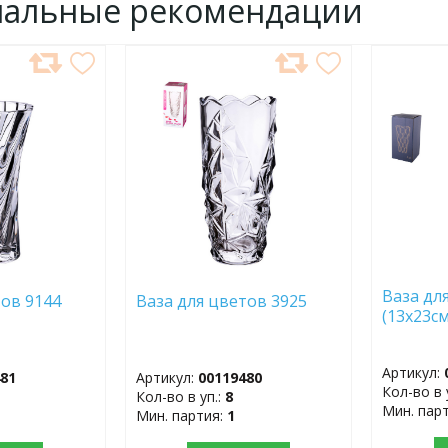
нальные рекомендации
ДОБАВИТЬ
ДОБ
В
В
ИЗБРАННОЕ
ИЗБР
Ваза дл
тов 9144
Ваза для цветов 3925
(13х23см
Артикул:
481
Артикул:
00119480
Кол-во в 
Кол-во в уп.:
8
Мин. пар
Мин. партия:
1