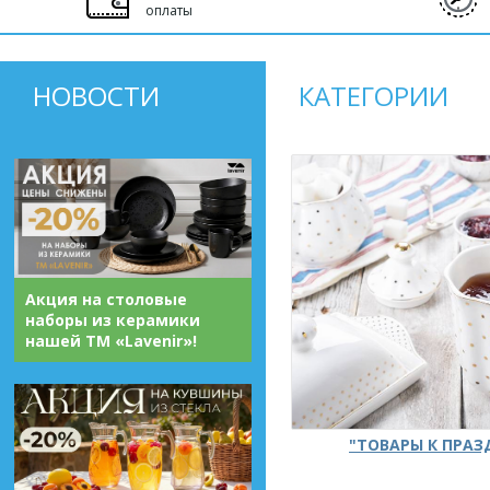
оплаты
НОВОСТИ
КАТЕГОРИИ
Акция на столовые
наборы из керамики
нашей ТМ «Lavenir»!
"ТОВАРЫ К ПРА