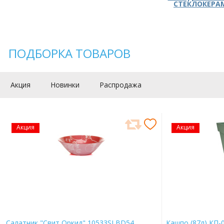
СТЕКЛОКЕРА
ПОДБОРКА ТОВАРОВ
Акция
Новинки
Распродажа
Акция
Акция
Салатник "Свит Оркид" 10533SLBD54
Кашпо (87л) КП-0