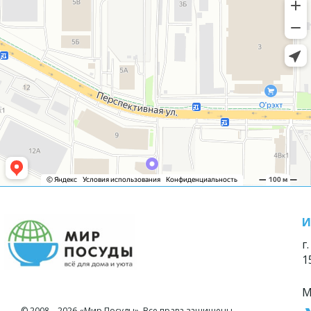
И
г
1
М
© 2008—2026 «Мир Посуды». Все права защищены.