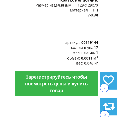
Краткое описание:
ИЗБРАННОЕ
Размер изделия (мм): 129х129х70
Материал: ПП
V-0.8л
артикул:
00119144
кол-во в уп.:
17
мин. партия:
1
3
объем:
0.0011
м
вес:
0.045
кг
Зарегистрируйтесь чтобы
посмотреть цены и купить
0
товар
0