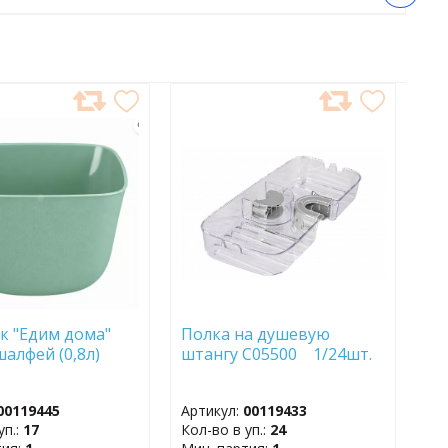
АВИТЬ
ДОБАВИТЬ
В
АННОЕ
ИЗБРАННОЕ
к "Едим дома"
Полка на душевую
шалфей (0,8л)
штангу С05500 1/24шт.
00119445
Артикул:
00119433
уп.:
17
Кол-во в уп.:
24