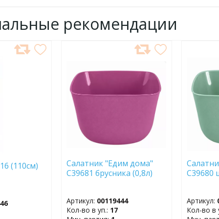
нальные рекомендации
ДОБАВИТЬ
ДОБ
В
В
ИЗБРАННОЕ
ИЗБР
Салатник "Едим дома"
Салатни
16 (110см)
С39681 брусника (0,8л)
С39680 
Артикул:
00119444
Артикул:
446
Кол-во в уп.:
17
Кол-во в 