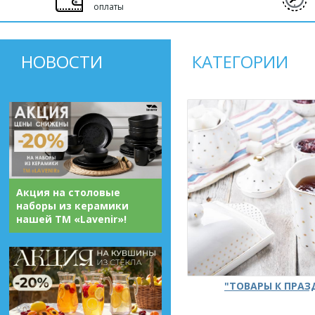
оплаты
НОВОСТИ
КАТЕГОРИИ
Акция на столовые
наборы из керамики
нашей ТМ «Lavenir»!
"ТОВАРЫ К ПРА