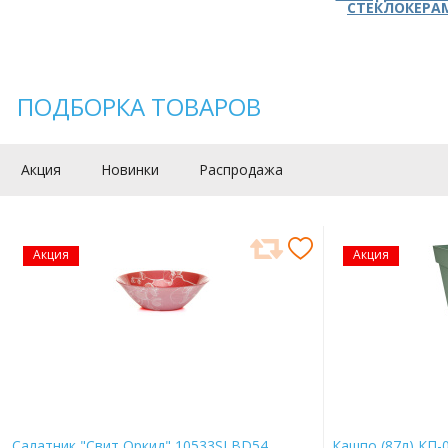
СТЕКЛОКЕРА
ПОДБОРКА ТОВАРОВ
Акция
Новинки
Распродажа
Акция
Акция
Салатник "Свит Оркид" 10533SLBD54
Кашпо (87л) КП-0