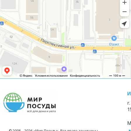
И
г
1
М
© 2008—2026 «Мир Посуды». Все права защищены.