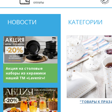
оплаты
НОВОСТИ
КАТЕГОРИИ
Акция на столовые
наборы из керамики
нашей ТМ «Lavenir»!
"ТОВАРЫ К ПРА