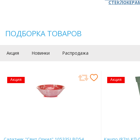
СТЕКЛОКЕРА
ПОДБОРКА ТОВАРОВ
Акция
Новинки
Распродажа
Акция
Акция
Салатник "Свит Оркид" 10533SLBD54
Кашпо (87л) КП-0