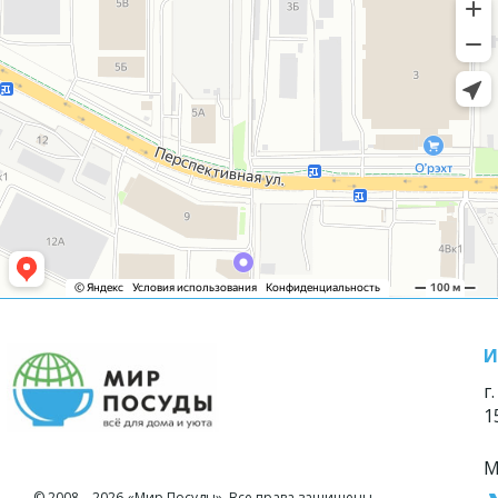
И
г
1
М
© 2008—2026 «Мир Посуды». Все права защищены.