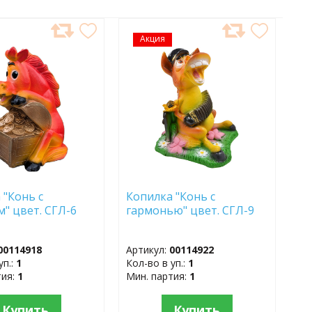
АВИТЬ
Акция
ДОБАВИТЬ
В
АННОЕ
ИЗБРАННОЕ
 "Конь с
Копилка "Конь с
м" цвет. СГЛ-6
гармонью" цвет. СГЛ-9
00114918
Артикул:
00114922
уп.:
1
Кол-во в уп.:
1
тия:
1
Мин. партия:
1
Купить
Купить