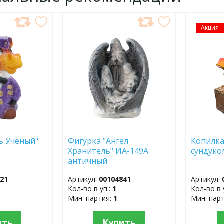
ДОБАВИТЬ
Акция
ДОБ
В
В
ИЗБРАННОЕ
ИЗБР
ь Ученый"
Фигурка "Ангел
Копилка
Хранитель" ИА-149А
сундуко
античный
921
Артикул:
00104841
Артикул:
Кол-во в уп.:
1
Кол-во в 
Мин. партия:
1
Мин. пар
ить
Купить