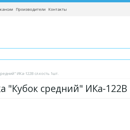
кансии
Производители
Контакты
редний" ИКа-122В сл.кость 1шт.
а "Кубок средний" ИКа-122В 