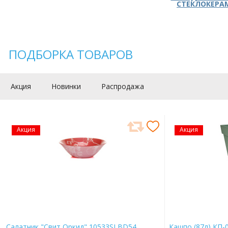
СТЕКЛОКЕРА
ПОДБОРКА ТОВАРОВ
Акция
Новинки
Распродажа
Акция
Акция
Салатник "Свит Оркид" 10533SLBD54
Кашпо (87л) КП-0