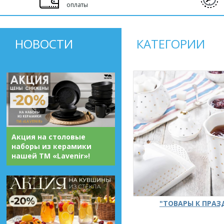
оплаты
НОВОСТИ
КАТЕГОРИИ
Акция на столовые
наборы из керамики
нашей ТМ «Lavenir»!
"ТОВАРЫ К ПРА