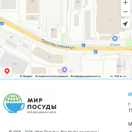
И
г
1
М
© 2008—2026 «Мир Посуды». Все права защищены.