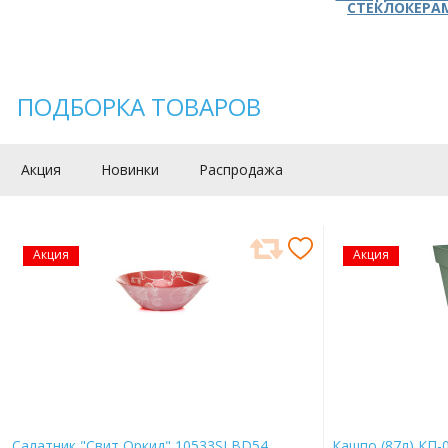
СТЕКЛОКЕРА
ПОДБОРКА ТОВАРОВ
Акция
Новинки
Распродажа
Акция
Акция
Салатник "Свит Оркид" 10533SLBD54
Кашпо (87л) КП-0