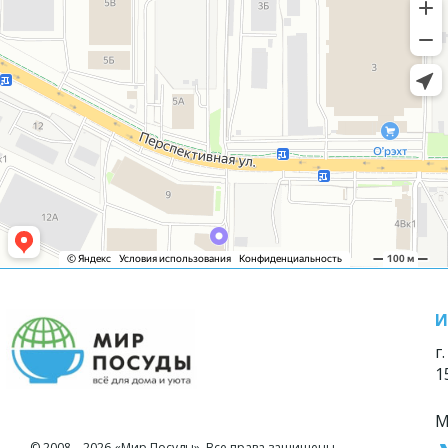
И
г
1
М
© 2008—2026 «Мир Посуды». Все права защищены.