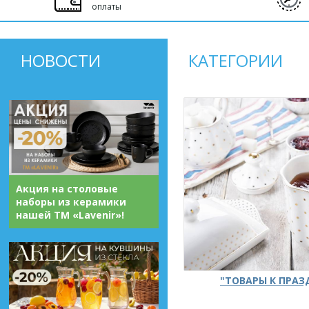
оплаты
НОВОСТИ
КАТЕГОРИИ
Акция на столовые
наборы из керамики
нашей ТМ «Lavenir»!
"ТОВАРЫ К ПРА