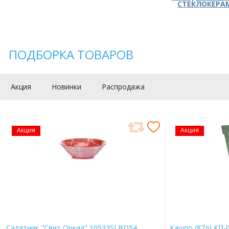
СТЕКЛОКЕРА
ПОДБОРКА ТОВАРОВ
Акция
Новинки
Распродажа
Акция
Акция
Салатник "Свит Оркид" 10533SLBD54
Кашпо (87л) КП-0