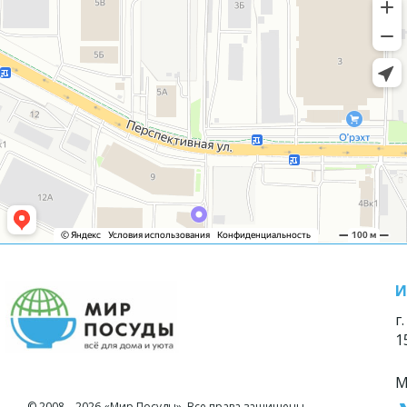
И
г
1
М
© 2008—2026 «Мир Посуды». Все права защищены.