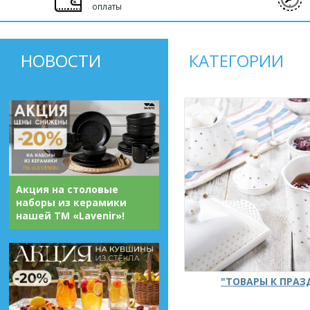
оплаты
НОВОСТИ
КАТЕГОРИИ
Акция на столовые
наборы из керамики
нашей ТМ «Lavenir»!
"ТОВАРЫ К ПРА