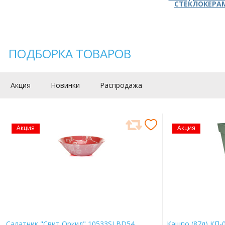
СТЕКЛОКЕРА
ПОДБОРКА ТОВАРОВ
Акция
Новинки
Распродажа
Акция
Акция
Салатник "Свит Оркид" 10533SLBD54
Кашпо (87л) КП-0