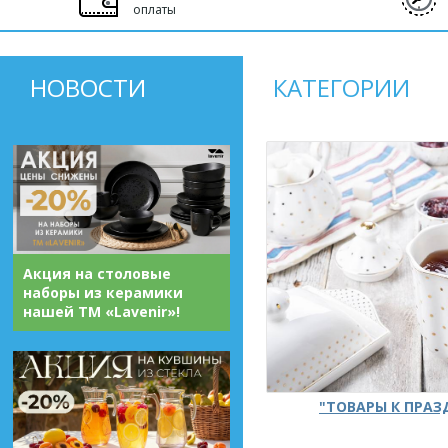
оплаты
НОВОСТИ
КАТЕГОРИИ
Акция на столовые
наборы из керамики
нашей ТМ «Lavenir»!
"ТОВАРЫ К ПРА