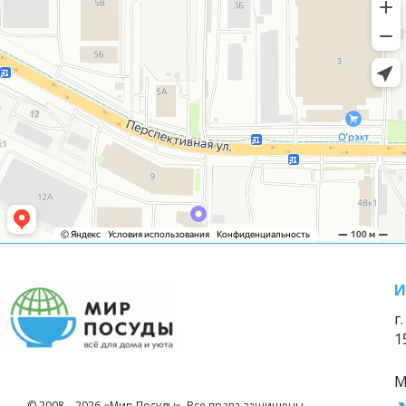
И
г
1
М
© 2008—2026 «Мир Посуды». Все права защищены.