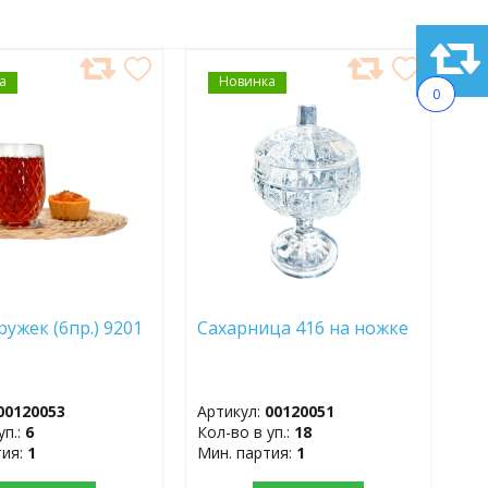
а
АВИТЬ
Новинка
ДОБАВИТЬ
0
В
АННОЕ
ИЗБРАННОЕ
ружек (6пр.) 9201
Сахарница 416 на ножке
ь
00120053
Артикул:
00120051
уп.:
6
Кол-во в уп.:
18
тия:
1
Мин. партия:
1