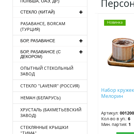
Персо
ПОЛЬША, ОАЭ, ДР.)
СТЕКЛО (КИТАЙ)
Новинка
ДОБАВИТЬ
PASABAHCE, BORCAM
В
(ТУРЦИЯ)
ИЗБРАННОЕ
БОР, PASABAHCE
БОР, PASABAHCE (С
ДЕКОРОМ)
ОПЫТНЫЙ СТЕКОЛЬНЫЙ
ЗАВОД
СТЕКЛО "LAVENIR" (РОССИЯ)
Набор кружек 
Мелорин
НЕМАН (БЕЛАРУСЬ)
ХРУСТАЛЬ (БАХМЕТЬЕВСКИЙ
Артикул:
00120
ЗАВОД)
Кол-во в уп.:
6
Мин. партия:
1
СТЕКЛЯННЫЕ КРЫШКИ
"ТИМА"