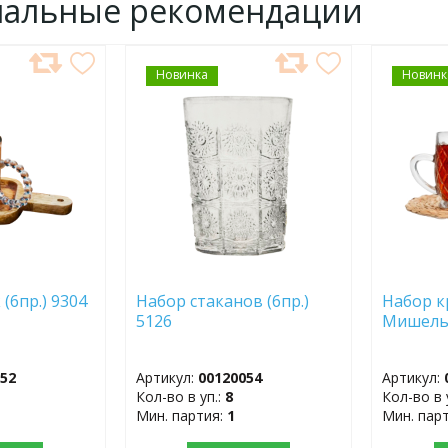
нальные рекомендации
Новинка
ДОБАВИТЬ
Новинк
ДОБ
В
В
ИЗБРАННОЕ
ИЗБР
(6пр.) 9304
Набор стаканов (6пр.)
Набор к
5126
Мишел
052
Артикул:
00120054
Артикул:
Кол-во в уп.:
8
Кол-во в 
Мин. партия:
1
Мин. пар